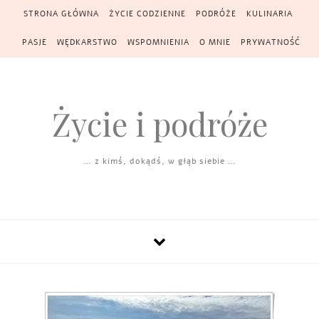
Skip to content
STRONA GŁÓWNA
ŻYCIE CODZIENNE
PODRÓŻE
KULINARIA
PASJE
WĘDKARSTWO
WSPOMNIENIA
O MNIE
PRYWATNOŚĆ
Życie i podróże
… z kimś, dokądś, w głąb siebie …