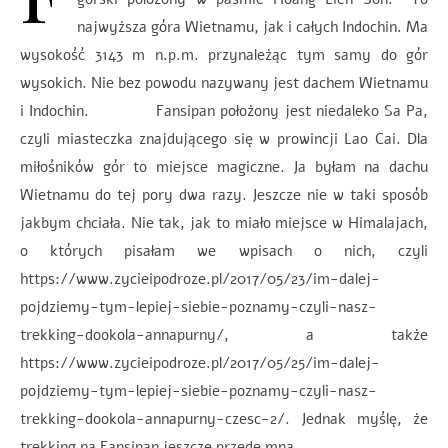
najwyższa góra Wietnamu, jak i całych Indochin. Ma
wysokość 3143 m n.p.m. przynależąc tym samy do gór
wysokich. Nie bez powodu nazywany jest dachem Wietnamu
i Indochin. Fansipan położony jest niedaleko Sa Pa,
czyli miasteczka znajdującego się w prowincji Lao Cai. Dla
miłośników gór to miejsce magiczne. Ja byłam na dachu
Wietnamu do tej pory dwa razy. Jeszcze nie w taki sposób
jakbym chciała. Nie tak, jak to miało miejsce w Himalajach,
o których pisałam we wpisach o nich, czyli
https://www.zycieipodroze.pl/2017/05/23/im-dalej-
pojdziemy-tym-lepiej-siebie-poznamy-czyli-nasz-
trekking-dookola-annapurny/, a także
https://www.zycieipodroze.pl/2017/05/25/im-dalej-
pojdziemy-tym-lepiej-siebie-poznamy-czyli-nasz-
trekking-dookola-annapurny-czesc-2/. Jednak myślę, że
trekking na Fansipan jeszcze przede mną. …