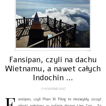
Fansipan, czyli na dachu
Wietnamu, a nawet całych
Indochin …
5 września 2017
F
ansipan, czyli Phan Xi Păng to niezwykły szczyt
górski położony w paśmie Hoang Lien Son. To