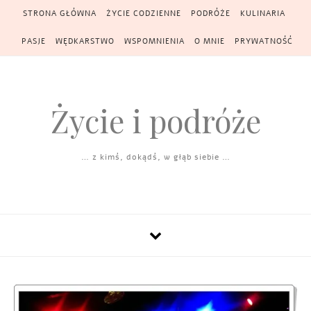
Skip to content
STRONA GŁÓWNA
ŻYCIE CODZIENNE
PODRÓŻE
KULINARIA
PASJE
WĘDKARSTWO
WSPOMNIENIA
O MNIE
PRYWATNOŚĆ
Życie i podróże
… z kimś, dokądś, w głąb siebie …