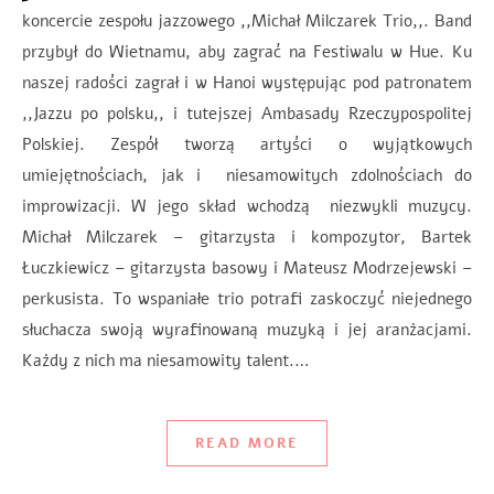
koncercie zespołu jazzowego ,,Michał Milczarek Trio,,. Band
przybył do Wietnamu, aby zagrać na Festiwalu w Hue. Ku
naszej radości zagrał i w Hanoi występując pod patronatem
,,Jazzu po polsku,, i tutejszej Ambasady Rzeczypospolitej
Polskiej. Zespół tworzą artyści o wyjątkowych
umiejętnościach, jak i niesamowitych zdolnościach do
improwizacji. W jego skład wchodzą niezwykli muzycy.
Michał Milczarek – gitarzysta i kompozytor, Bartek
Łuczkiewicz – gitarzysta basowy i Mateusz Modrzejewski –
perkusista. To wspaniałe trio potrafi zaskoczyć niejednego
słuchacza swoją wyrafinowaną muzyką i jej aranżacjami.
Każdy z nich ma niesamowity talent.…
READ MORE