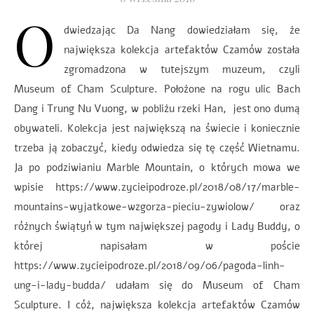
O
dwiedzając Da Nang dowiedziałam się, że
największa kolekcja artefaktów Czamów została
zgromadzona w tutejszym muzeum, czyli
Museum of Cham Sculpture. Położone na rogu ulic Bach
Dang i Trung Nu Vuong, w pobliżu rzeki Han, jest ono dumą
obywateli. Kolekcja jest największą na świecie i koniecznie
trzeba ją zobaczyć, kiedy odwiedza się tę część Wietnamu.
Ja po podziwianiu Marble Mountain, o których mowa we
wpisie https://www.zycieipodroze.pl/2018/08/17/marble-
mountains-wyjatkowe-wzgorza-pieciu-zywiolow/ oraz
różnych świątyń w tym największej pagody i Lady Buddy, o
której napisałam w poście
https://www.zycieipodroze.pl/2018/09/06/pagoda-linh-
ung-i-lady-budda/ udałam się do Museum of Cham
Sculpture. I cóż, największa kolekcja artefaktów Czamów