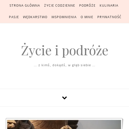
Skip to content
STRONA GŁÓWNA
ŻYCIE CODZIENNE
PODRÓŻE
KULINARIA
PASJE
WĘDKARSTWO
WSPOMNIENIA
O MNIE
PRYWATNOŚĆ
Życie i podróże
… z kimś, dokądś, w głąb siebie …