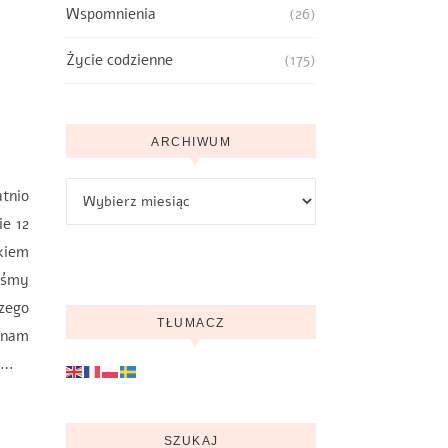
Wspomnienia
(26)
Życie codzienne
(175)
ARCHIWUM
Archiwum
tnio
ie 12
kiem
iśmy
zego
TŁUMACZ
 nam
e…
SZUKAJ