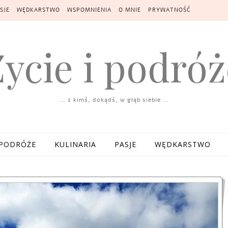
SJE
WĘDKARSTWO
WSPOMNIENIA
O MNIE
PRYWATNOŚĆ
Życie i podróż
… z kimś, dokądś, w głąb siebie …
PODRÓŻE
KULINARIA
PASJE
WĘDKARSTWO