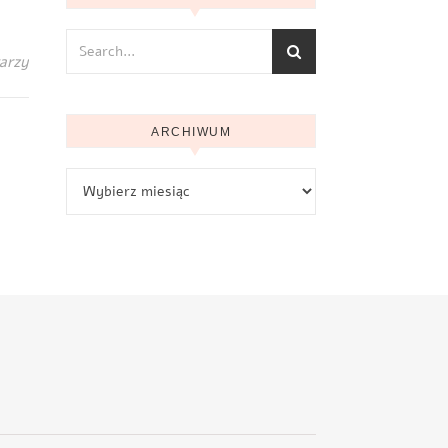
arzy
ARCHIWUM
Archiwum