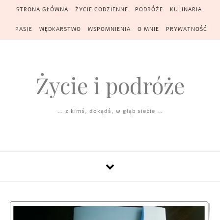
Skip to content
STRONA GŁÓWNA
ŻYCIE CODZIENNE
PODRÓŻE
KULINARIA
PASJE
WĘDKARSTWO
WSPOMNIENIA
O MNIE
PRYWATNOŚĆ
Życie i podróże
… z kimś, dokądś, w głąb siebie …