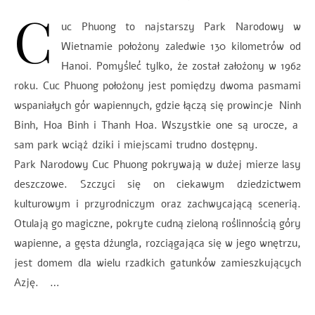
C
uc Phuong to najstarszy Park Narodowy w
Wietnamie położony zaledwie 130 kilometrów od
Hanoi. Pomyśleć tylko, że został założony w 1962
roku. Cuc Phuong położony jest pomiędzy dwoma pasmami
wspaniałych gór wapiennych, gdzie łączą się prowincje Ninh
Binh, Hoa Binh i Thanh Hoa. Wszystkie one są urocze, a
sam park wciąż dziki i miejscami trudno dostępny.
Park Narodowy Cuc Phuong pokrywają w dużej mierze lasy
deszczowe. Szczyci się on ciekawym dziedzictwem
kulturowym i przyrodniczym oraz zachwycającą scenerią.
Otulają go magiczne, pokryte cudną zieloną roślinnością góry
wapienne, a gęsta dżungla, rozciągająca się w jego wnętrzu,
jest domem dla wielu rzadkich gatunków zamieszkujących
Azję. …