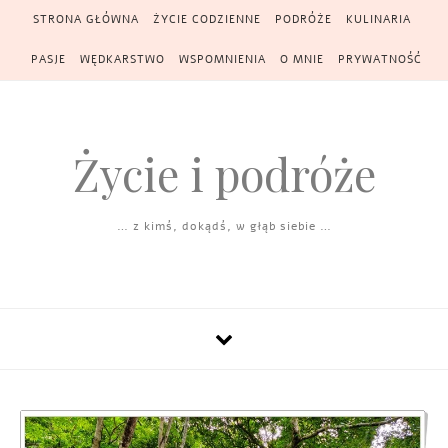
Skip to content
STRONA GŁÓWNA
ŻYCIE CODZIENNE
PODRÓŻE
KULINARIA
PASJE
WĘDKARSTWO
WSPOMNIENIA
O MNIE
PRYWATNOŚĆ
Życie i podróże
… z kimś, dokądś, w głąb siebie …