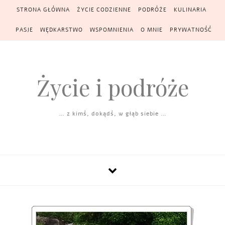
Skip to content
STRONA GŁÓWNA
ŻYCIE CODZIENNE
PODRÓŻE
KULINARIA
PASJE
WĘDKARSTWO
WSPOMNIENIA
O MNIE
PRYWATNOŚĆ
Życie i podróże
… z kimś, dokądś, w głąb siebie …