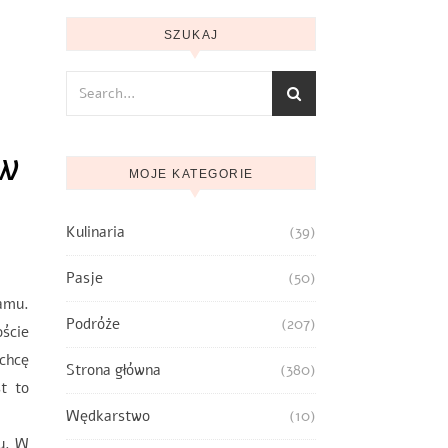
SZUKAJ
 w
MOJE KATEGORIE
Kulinaria
(39)
Pasje
(50)
amu.
Podróże
(207)
ście
chcę
Strona główna
(380)
t to
lom.
Wędkarstwo
(10)
u. W