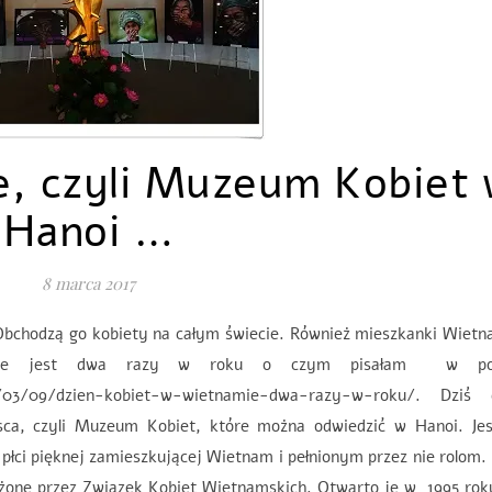
le, czyli Muzeum Kobiet
Hanoi …
8 marca 2017
Obchodzą go kobiety na całym świecie. Również mieszkanki Wietn
dzone jest dwa razy w roku o czym pisałam w po
16/03/09/dzien-kobiet-w-wietnamie-dwa-razy-w-roku/. Dziś 
a, czyli Muzeum Kobiet, które można odwiedzić w Hanoi. Jes
 płci pięknej zamieszkującej Wietnam i pełnionym przez nie ro
e przez Związek Kobiet Wietnamskich. Otwarto je w 1995 rok