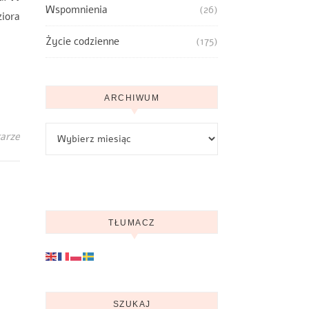
Wspomnienia
(26)
ziora
Życie codzienne
(175)
ARCHIWUM
Archiwum
arze
TŁUMACZ
SZUKAJ