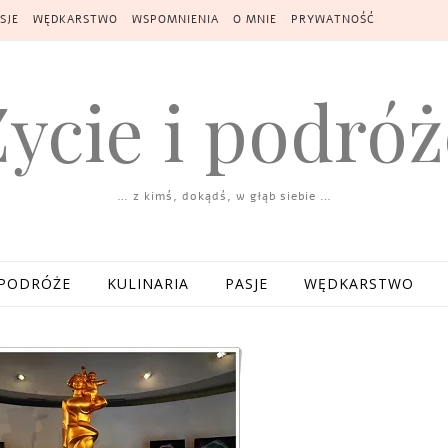
SJE
WĘDKARSTWO
WSPOMNIENIA
O MNIE
PRYWATNOŚĆ
Życie i podróż
… z kimś, dokądś, w głąb siebie …
PODRÓŻE
KULINARIA
PASJE
WĘDKARSTWO