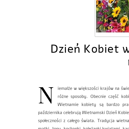
Dzień Kobiet 
N
iemalże w większości krajów na świ
różne sposoby. Obecnie część kob
Wietnamie kobiety są bardzo pr
października celebrują Wietnamski Dzień Kobie
społeczności z całego świata. Tradycja wie
matki, żony, kochanki, koleżanki kwiatami, ka