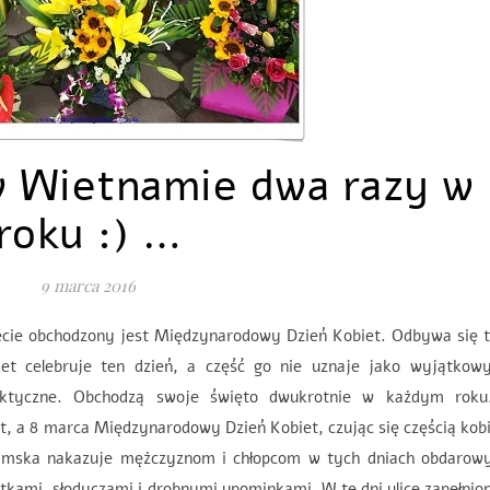
w Wietnamie dwa razy w
roku :) …
9 marca 2016
ecie obchodzony jest Międzynarodowy Dzień Kobiet. Odbywa się t
iet celebruje ten dzień, a część go nie uznaje jako wyjątkow
aktyczne. Obchodzą swoje święto dwukrotnie w każdym roku
t, a 8 marca Międzynarodowy Dzień Kobiet, czując się częścią kob
tnamska nakazuje mężczyznom i chłopcom w tych dniach obdarow
rtkami, słodyczami i drobnymi upominkami. W te dni ulice zapełnio