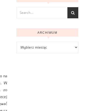
ARCHIWUM
Archiwum
o na
y. W
. 20
iecej
ywać
ne są