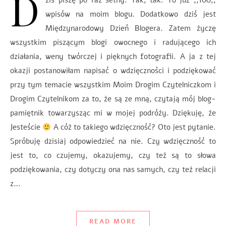
D
ziś piszę po raz setny. Tak, tak. To już ,,100,,
wpisów na moim blogu. Dodatkowo dziś jest
Międzynarodowy Dzień Blogera. Zatem życzę
wszystkim piszącym blogi owocnego i radującego ich
działania, weny twórczej i pięknych fotografii. A ja z tej
okazji postanowiłam napisać o wdzięczności i podziękować
przy tym temacie wszystkim Moim Drogim Czytelniczkom i
Drogim Czytelnikom za to, że są ze mną, czytają mój blog-
pamiętnik towarzysząc mi w mojej podróży. Dziękuję, że
Jesteście
A cóż to takiego wdzięczność? Oto jest pytanie.
Spróbuję dzisiaj odpowiedzieć na nie. Czy wdzięczność to
jest to, co czujemy, okazujemy, czy też są to słowa
podziękowania, czy dotyczy ona nas samych, czy też relacji
z…
READ MORE