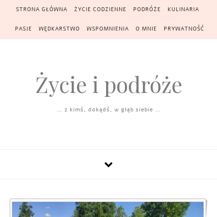
Skip to content
STRONA GŁÓWNA
ŻYCIE CODZIENNE
PODRÓŻE
KULINARIA
PASJE
WĘDKARSTWO
WSPOMNIENIA
O MNIE
PRYWATNOŚĆ
Życie i podróże
… z kimś, dokądś, w głąb siebie …