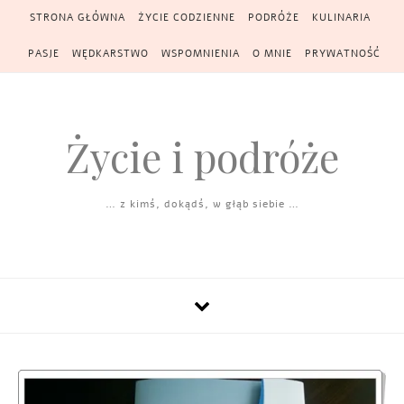
Skip to content
STRONA GŁÓWNA
ŻYCIE CODZIENNE
PODRÓŻE
KULINARIA
PASJE
WĘDKARSTWO
WSPOMNIENIA
O MNIE
PRYWATNOŚĆ
Życie i podróże
… z kimś, dokądś, w głąb siebie …