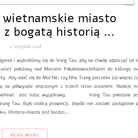
 wietnamskie miasto
 z bogatą historią …
27 sierpnia 2018
jgonie i wybraliśmy się do Vung Tau, aby na chwilę odpocząć od 
 kurort położony nad Morzem Południowochińskim do którego m
ity. Aby udać się do Mui Ne, czy Nha Trang potrzeba już więcej c
acją na półwyspie otoczonym z trzech stron oceanem. Nadaje m
mikroklimat jest tutaj wyjątkowy. Vung Tau położone je
ng Tau. Było stolicą prowincji, dopóki nie zostało zastąpione 
oku. Historia miasta jest bardzo…
READ MORE