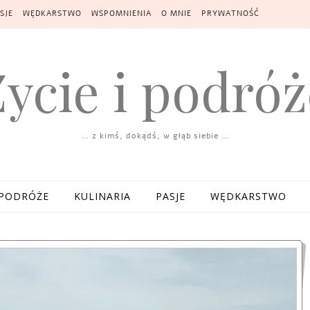
SJE
WĘDKARSTWO
WSPOMNIENIA
O MNIE
PRYWATNOŚĆ
Życie i podróż
… z kimś, dokądś, w głąb siebie …
PODRÓŻE
KULINARIA
PASJE
WĘDKARSTWO