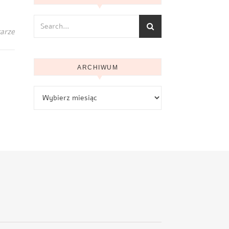
arze
ARCHIWUM
Archiwum