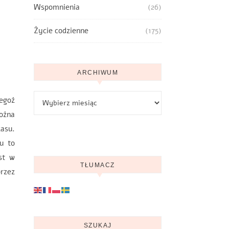
Wspomnienia
(26)
Życie codzienne
(175)
ARCHIWUM
Archiwum
tegoż
ożna
zasu.
u to
st w
TŁUMACZ
przez
SZUKAJ