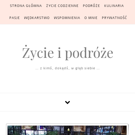
Skip to content
STRONA GŁÓWNA
ŻYCIE CODZIENNE
PODRÓŻE
KULINARIA
PASJE
WĘDKARSTWO
WSPOMNIENIA
O MNIE
PRYWATNOŚĆ
Życie i podróże
… z kimś, dokądś, w głąb siebie …