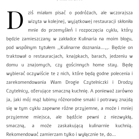
D
ziś miałam pisać o podróżach, ale wczorajsza
wizyta w kolejnej, wyjątkowej restauracji skłoniła
mnie do przemyśleń i rozpoczęcia cyklu, który
będzie zamieszczany w zakładce Kulinaria na moim blogu,
pod wspólnym tytułem ,,Kulinarne doznania…,,. Będzie on
traktował o restauracjach, knajpkach, barach, jedzeniu w
domu u znajomych, czy gościnnych home stay. Będę
wybierać oczywiście te z nich, które będą godne polecenia i
zarekomendowania Wam Drogie Czytelniczki i Drodzy
Czytelnicy, oferujące smaczną kuchnię. A ponieważ zarówno
ja, jaki mój mąż lubimy różnorodne smaki i potrawy znajdą
się w tym cyklu zapewne różne przyjemne, a może i mniej
przyjemne miejsca, ale bądźcie pewni z niezwykłą,
smaczną, a może zaskakującą kulinarnie kuchnią.
Rekomendować zamierzam tylko i wyłącznie te, do…