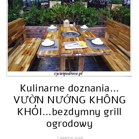
Kulinarne doznania…
VƯỜN NƯỚNG KHÔNG
KHÓI…bezdymny grill
ogrodowy
7 marca 2016