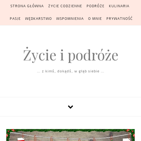
Skip to content
STRONA GŁÓWNA
ŻYCIE CODZIENNE
PODRÓŻE
KULINARIA
PASJE
WĘDKARSTWO
WSPOMNIENIA
O MNIE
PRYWATNOŚĆ
Życie i podróże
… z kimś, dokądś, w głąb siebie …