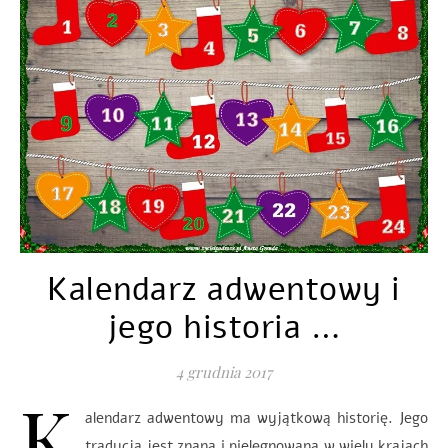
Kalendarz adwentowy i
jego historia …
4 grudnia 2017
K
alendarz adwentowy ma wyjątkową historię. Jego
tradycja jest znana i pielęgnowana w wielu krajach