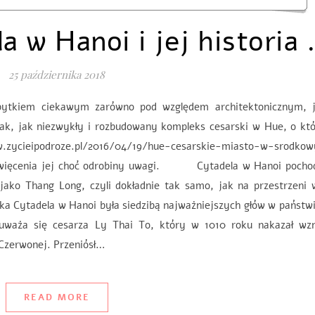
a w Hanoi i jej historia
25 października 2018
bytkiem ciekawym zarówno pod względem architektonicznym, j
ak, jak niezwykły i rozbudowany kompleks cesarski w Hue, o kt
ieipodroze.pl/2016/04/19/hue-cesarskie-miasto-w-srodko
poświęcenia jej choć odrobiny uwagi. Cytadela w Hanoi pochod
ko Thang Long, czyli dokładnie tak samo, jak na przestrzeni w
ka Cytadela w Hanoi była siedzibą najważniejszych głów w państw
 uważa się cesarza Ly Thai To, który w 1010 roku nakazał wzn
Czerwonej. Przeniósł…
READ MORE