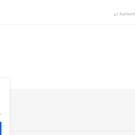
47 koment
.
.