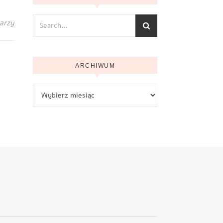
arzy
ARCHIWUM
Archiwum