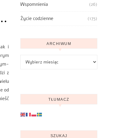
Wspomnienia
(26)
 …
Życie codzienne
(175)
ARCHIWUM
ak i
órym
Archiwum
wym-
zi z
ielu
ie od
ieść
TŁUMACZ
SZUKAJ