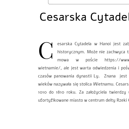
Cesarska Cytadel
C
esarska Cytadela w Hanoi jest za
historycznym. Może nie zachwyca t
mowa w poście https://www.zyc
wietnamie/, ale jest warta odwiedzenia i 
czasów panowania dynastii Ly. Znana jest ja
wieków nazywała się stolica Wietnamu. Cesars
1010 do 1810 roku. Za założyciela twierdzy
ufortyfikowane miasto w centrum delty Rzeki 