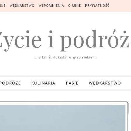
SJE
WĘDKARSTWO
WSPOMNIENIA
O MNIE
PRYWATNOŚĆ
Życie i podróż
… z kimś, dokądś, w głąb siebie …
PODRÓŻE
KULINARIA
PASJE
WĘDKARSTWO