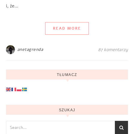
i, że…
READ MORE
anetagrenda
87 komentarzy
TŁUMACZ
SZUKAJ