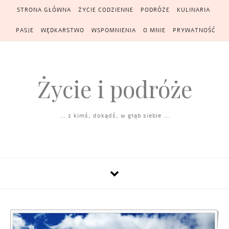
Skip to content
STRONA GŁÓWNA
ŻYCIE CODZIENNE
PODRÓŻE
KULINARIA
PASJE
WĘDKARSTWO
WSPOMNIENIA
O MNIE
PRYWATNOŚĆ
Życie i podróże
… z kimś, dokądś, w głąb siebie …