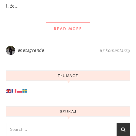
i, że…
READ MORE
anetagrenda
87 komentarzy
TŁUMACZ
SZUKAJ