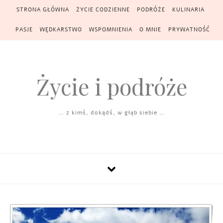
Skip to content
STRONA GŁÓWNA
ŻYCIE CODZIENNE
PODRÓŻE
KULINARIA
PASJE
WĘDKARSTWO
WSPOMNIENIA
O MNIE
PRYWATNOŚĆ
Życie i podróże
… z kimś, dokądś, w głąb siebie …