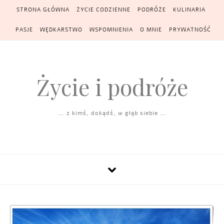
Skip to content
STRONA GŁÓWNA
ŻYCIE CODZIENNE
PODRÓŻE
KULINARIA
PASJE
WĘDKARSTWO
WSPOMNIENIA
O MNIE
PRYWATNOŚĆ
Życie i podróże
… z kimś, dokądś, w głąb siebie …