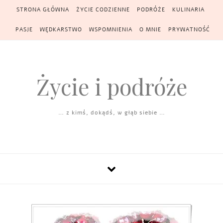
Skip to content
STRONA GŁÓWNA
ŻYCIE CODZIENNE
PODRÓŻE
KULINARIA
PASJE
WĘDKARSTWO
WSPOMNIENIA
O MNIE
PRYWATNOŚĆ
Życie i podróże
… z kimś, dokądś, w głąb siebie …