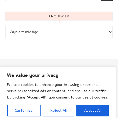
ARCHIWUM
Archiwum
We value your privacy
© Aneta Grenda Życie i podróże
We use cookies to enhance your browsing experience,
serve personalized ads or content, and analyze our traffic.
By clicking "Accept All", you consent to our use of cookies.
© Aneta Grenda, Życie i Podróże, 2015-2025
Customize
Reject All
Accept All
Savona Theme by
Optima Themes