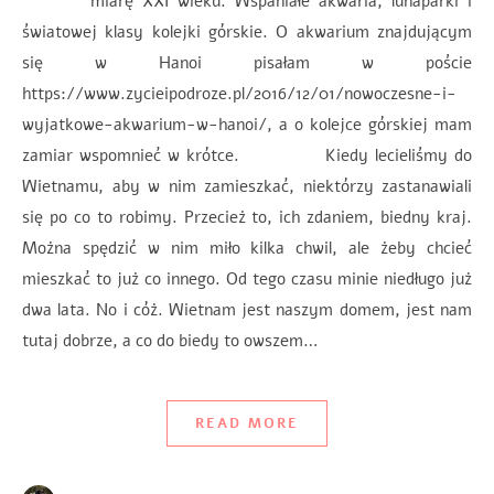
miarę XXI wieku. Wspaniałe akwaria, lunaparki i
światowej klasy kolejki górskie. O akwarium znajdującym
się w Hanoi pisałam w poście
https://www.zycieipodroze.pl/2016/12/01/nowoczesne-i-
wyjatkowe-akwarium-w-hanoi/, a o kolejce górskiej mam
zamiar wspomnieć w krótce. Kiedy lecieliśmy do
Wietnamu, aby w nim zamieszkać, niektórzy zastanawiali
się po co to robimy. Przecież to, ich zdaniem, biedny kraj.
Można spędzić w nim miło kilka chwil, ale żeby chcieć
mieszkać to już co innego. Od tego czasu minie niedługo już
dwa lata. No i cóż. Wietnam jest naszym domem, jest nam
tutaj dobrze, a co do biedy to owszem…
READ MORE