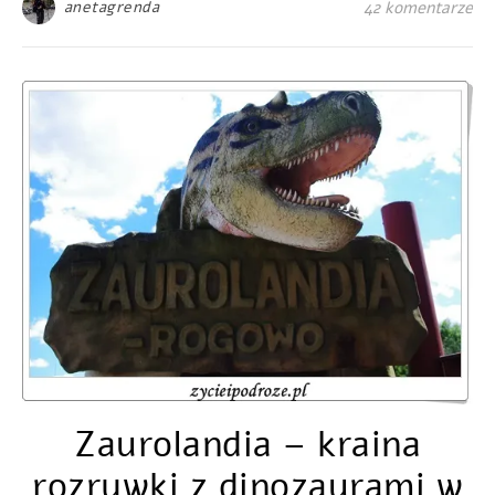
anetagrenda
42 komentarze
Zaurolandia – kraina
rozrywki z dinozaurami w