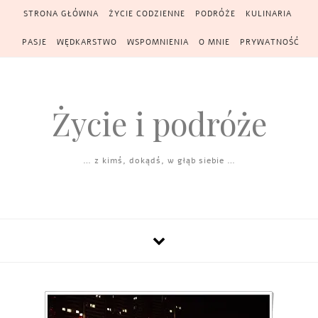
Skip to content
STRONA GŁÓWNA
ŻYCIE CODZIENNE
PODRÓŻE
KULINARIA
PASJE
WĘDKARSTWO
WSPOMNIENIA
O MNIE
PRYWATNOŚĆ
Życie i podróże
… z kimś, dokądś, w głąb siebie …