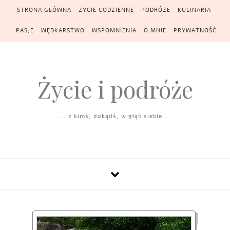
Skip to content
STRONA GŁÓWNA
ŻYCIE CODZIENNE
PODRÓŻE
KULINARIA
PASJE
WĘDKARSTWO
WSPOMNIENIA
O MNIE
PRYWATNOŚĆ
Życie i podróże
… z kimś, dokądś, w głąb siebie …