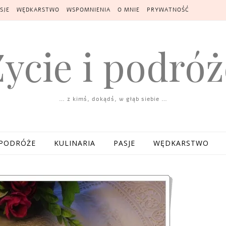
SJE
WĘDKARSTWO
WSPOMNIENIA
O MNIE
PRYWATNOŚĆ
Życie i podróż
… z kimś, dokądś, w głąb siebie …
PODRÓŻE
KULINARIA
PASJE
WĘDKARSTWO