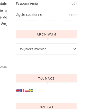
Wspomnienia
(26)
 Moje
 je w
Życie codzienne
(175)
ce do
ałów,
ARCHIWUM
Archiwum
arzy
TŁUMACZ
SZUKAJ