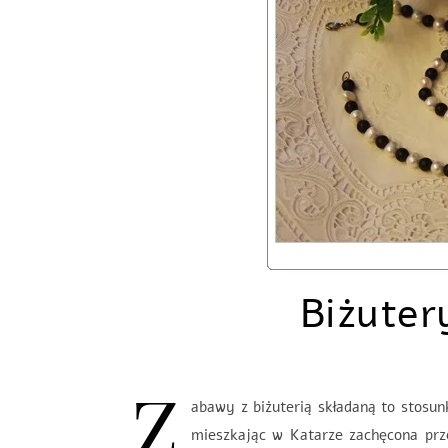
Biżuter
Z
abawy z biżuterią składaną to stosu
mieszkając w Katarze zachęcona prz