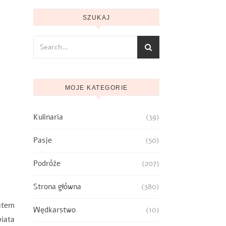
SZUKAJ
MOJE KATEGORIE
Kulinaria
(39)
Pasje
(50)
Podróże
(207)
Strona główna
(380)
atem
Wędkarstwo
(10)
iata