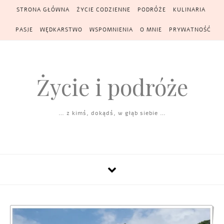
Skip to content
STRONA GŁÓWNA
ŻYCIE CODZIENNE
PODRÓŻE
KULINARIA
PASJE
WĘDKARSTWO
WSPOMNIENIA
O MNIE
PRYWATNOŚĆ
Życie i podróże
… z kimś, dokądś, w głąb siebie …