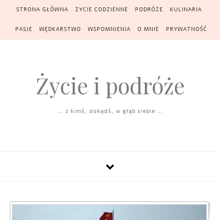
Skip to content
STRONA GŁÓWNA
ŻYCIE CODZIENNE
PODRÓŻE
KULINARIA
PASJE
WĘDKARSTWO
WSPOMNIENIA
O MNIE
PRYWATNOŚĆ
Życie i podróże
… z kimś, dokądś, w głąb siebie …