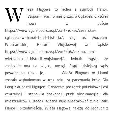
W
ieża Flagowa to jeden z symboli Hanoi.
Wspominałam o niej pisząc o Cytadeli, o której
mowa w poście
https://www.zycieipodroze.pl/2018/10/25/cesarska-
cytadela-w-hanoi-i-jej-historia/, czy też Muzeum
Wietnamskiej Historii Wojskowej we wpisie
https://www.zycieipodroze.pl/2016/08/22/muzeum-
wietnamskiej-historii-wojskowej/. Jednak myślę, że
zasługuje ona na więcej uwagi. Stąd dzisiejszy wpis
poświęcony tylko jej. Wieża Flagowa w Hanoi
została wybudowana w 1812 roku za panowania króla Gia
Long z dynastii Nguyen. Oznaczała początek południowej osi
centralnej i stanowiła doskonały punk obserwacyjny dla
mieszkańców Cytadeli. Można było obserwować z niej całe
Hanoi i przedmieścia. Wieża Flagowa należy do jednych z