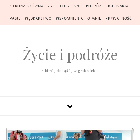
Skip to content
STRONA GŁÓWNA
ŻYCIE CODZIENNE
PODRÓŻE
KULINARIA
PASJE
WĘDKARSTWO
WSPOMNIENIA
O MNIE
PRYWATNOŚĆ
Życie i podróże
… z kimś, dokądś, w głąb siebie …