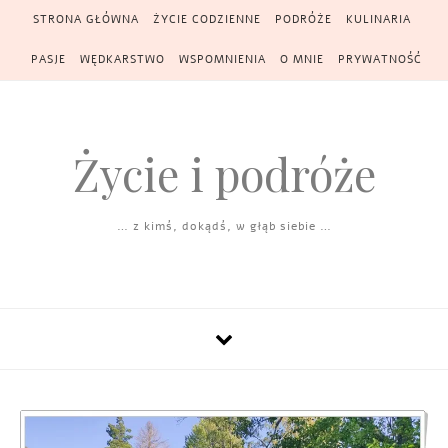
Skip to content
STRONA GŁÓWNA
ŻYCIE CODZIENNE
PODRÓŻE
KULINARIA
PASJE
WĘDKARSTWO
WSPOMNIENIA
O MNIE
PRYWATNOŚĆ
Życie i podróże
… z kimś, dokądś, w głąb siebie …