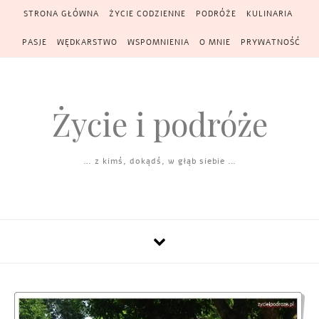
Skip to content
STRONA GŁÓWNA
ŻYCIE CODZIENNE
PODRÓŻE
KULINARIA
PASJE
WĘDKARSTWO
WSPOMNIENIA
O MNIE
PRYWATNOŚĆ
Życie i podróże
… z kimś, dokądś, w głąb siebie …