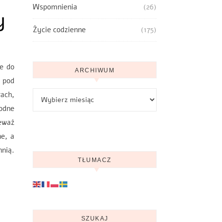
Wspomnienia
(26)
y
Życie codzienne
(175)
ie do
ARCHIWUM
 pod
Archiwum
ach,
odne
ieważ
e, a
hnią.
TŁUMACZ
SZUKAJ