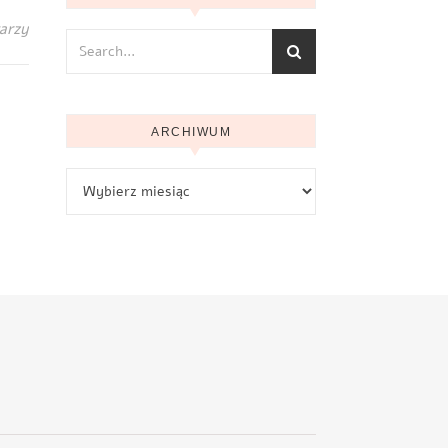
arzy
ARCHIWUM
Archiwum