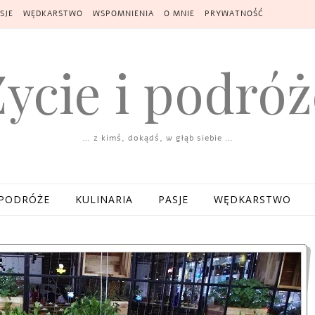
SJE
WĘDKARSTWO
WSPOMNIENIA
O MNIE
PRYWATNOŚĆ
Życie i podróż
… z kimś, dokądś, w głąb siebie …
PODRÓŻE
KULINARIA
PASJE
WĘDKARSTWO