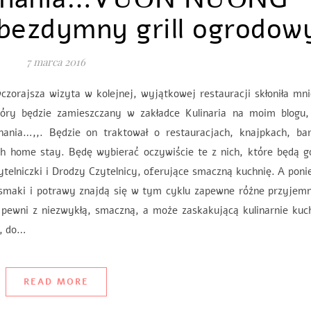
zdymny grill ogrodow
7 marca 2016
czorajsza wizyta w kolejnej, wyjątkowej restauracji skłoniła mn
tóry będzie zamieszczany w zakładce Kulinaria na moim blogu,
ania…,,. Będzie on traktował o restauracjach, knajpkach, bar
h home stay. Będę wybierać oczywiście te z nich, które będą g
elniczki i Drodzy Czytelnicy, oferujące smaczną kuchnię. A pon
smaki i potrawy znajdą się w tym cyklu zapewne różne przyjemn
 pewni z niezwykłą, smaczną, a może zaskakującą kulinarnie kuc
e, do…
READ MORE