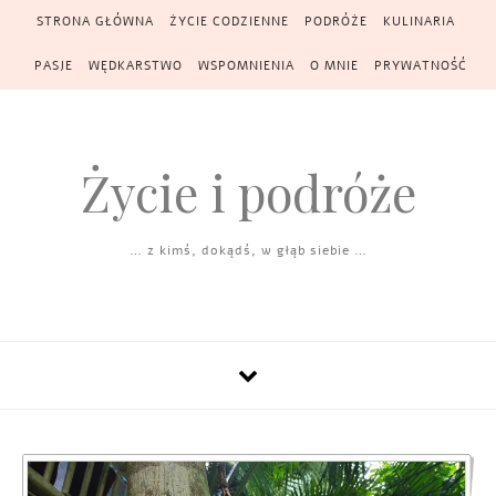
Skip to content
STRONA GŁÓWNA
ŻYCIE CODZIENNE
PODRÓŻE
KULINARIA
PASJE
WĘDKARSTWO
WSPOMNIENIA
O MNIE
PRYWATNOŚĆ
Życie i podróże
… z kimś, dokądś, w głąb siebie …