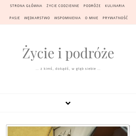
Skip to content
STRONA GŁÓWNA
ŻYCIE CODZIENNE
PODRÓŻE
KULINARIA
PASJE
WĘDKARSTWO
WSPOMNIENIA
O MNIE
PRYWATNOŚĆ
Życie i podróże
… z kimś, dokądś, w głąb siebie …