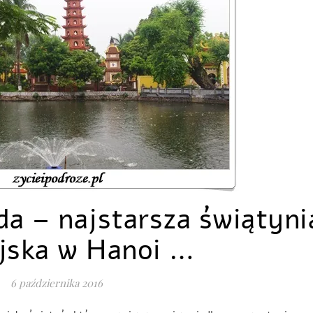
a – najstarsza świątyni
jska w Hanoi …
6 października 2016