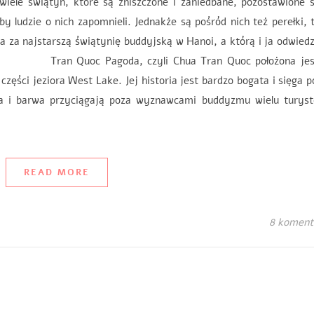
iele świątyń, które są zniszczone i zaniedbane, pozostawione 
 ludzie o nich zapomnieli. Jednakże są pośród nich też perełki, 
 za najstarszą świątynię buddyjską w Hanoi, a którą i ja odwied
eń. Tran Quoc Pagoda, czyli Chua Tran Quoc położona jes
ęści jeziora West Lake. Jej historia jest bardzo bogata i sięga 
ra i barwa przyciągają poza wyznawcami buddyzmu wielu turyst
READ MORE
8 koment