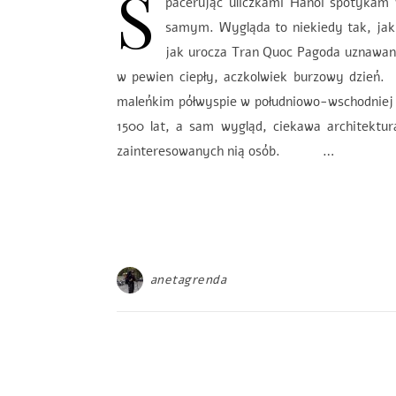
S
pacerując uliczkami Hanoi spotykam w
samym. Wygląda to niekiedy tak, jakby
jak urocza Tran Quoc Pagoda uznawana
w pewien ciepły, aczkolwiek burzowy dzi
maleńkim półwyspie w południowo-wschodniej cz
1500 lat, a sam wygląd, ciekawa architektu
zainteresowanych nią osób. …
anetagrenda