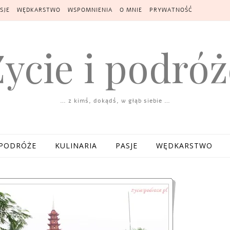
SJE
WĘDKARSTWO
WSPOMNIENIA
O MNIE
PRYWATNOŚĆ
Życie i podróż
… z kimś, dokądś, w głąb siebie …
PODRÓŻE
KULINARIA
PASJE
WĘDKARSTWO