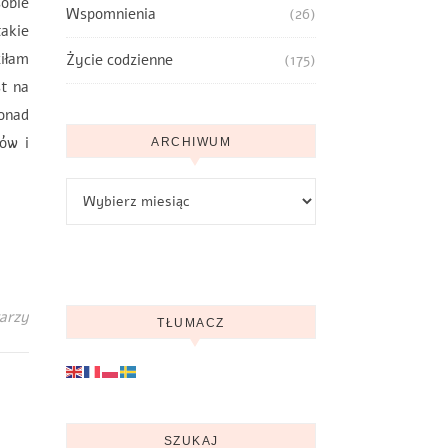
sobie
Wspomnienia
(26)
takie
ziłam
Życie codzienne
(175)
t na
ponad
ów i
ARCHIWUM
Archiwum
arzy
TŁUMACZ
SZUKAJ