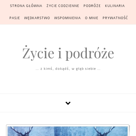
Skip to content
STRONA GŁÓWNA
ŻYCIE CODZIENNE
PODRÓŻE
KULINARIA
PASJE
WĘDKARSTWO
WSPOMNIENIA
O MNIE
PRYWATNOŚĆ
Życie i podróże
… z kimś, dokądś, w głąb siebie …