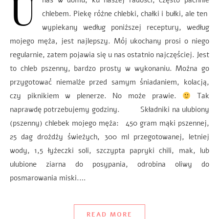
U
nas w domu, ku naszej radości, często pachnie
chlebem. Piekę różne chlebki, chałki i bułki, ale ten
wypiekany według poniższej receptury, według
mojego męża, jest najlepszy. Mój ukochany prosi o niego
regularnie, zatem pojawia się u nas ostatnio najczęściej. Jest
to chleb pszenny, bardzo prosty w wykonaniu. Można go
przygotować niemalże przed samym śniadaniem, kolacją,
czy piknikiem w plenerze. No może prawie.
Tak
naprawdę potrzebujemy godziny. Składniki na ulubiony
(pszenny) chlebek mojego męża: 450 gram mąki pszennej,
25 dag drożdży świeżych, 300 ml przegotowanej, letniej
wody, 1,5 łyżeczki soli, szczypta papryki chili, mak, lub
ulubione ziarna do posypania, odrobina oliwy do
posmarowania miski.…
READ MORE