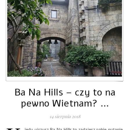
Ba Na Hills – czy to na
pewno Wietnam? …
14 sierpnia 2018
iedy ujrzysz Ba Na Hills to zadajesz sobie pytanie,