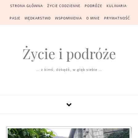
Skip to content
STRONA GŁÓWNA
ŻYCIE CODZIENNE
PODRÓŻE
KULINARIA
PASJE
WĘDKARSTWO
WSPOMNIENIA
O MNIE
PRYWATNOŚĆ
Życie i podróże
… z kimś, dokądś, w głąb siebie …