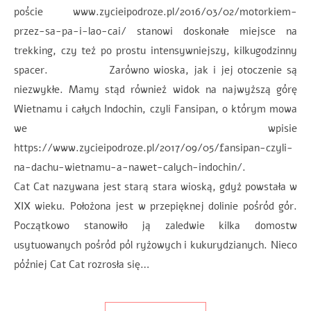
poście www.zycieipodroze.pl/2016/03/02/motorkiem-
przez-sa-pa-i-lao-cai/ stanowi doskonałe miejsce na
trekking, czy też po prostu intensywniejszy, kilkugodzinny
spacer. Zarówno wioska, jak i jej otoczenie są
niezwykłe. Mamy stąd również widok na najwyższą górę
Wietnamu i całych Indochin, czyli Fansipan, o którym mowa
we wpisie
https://www.zycieipodroze.pl/2017/09/05/fansipan-czyli-
na-dachu-wietnamu-a-nawet-calych-indochin/.
Cat Cat nazywana jest starą stara wioską, gdyż powstała w
XIX wieku. Położona jest w przepięknej dolinie pośród gór.
Początkowo stanowiło ją zaledwie kilka domostw
usytuowanych pośród pól ryżowych i kukurydzianych. Nieco
później Cat Cat rozrosła się…