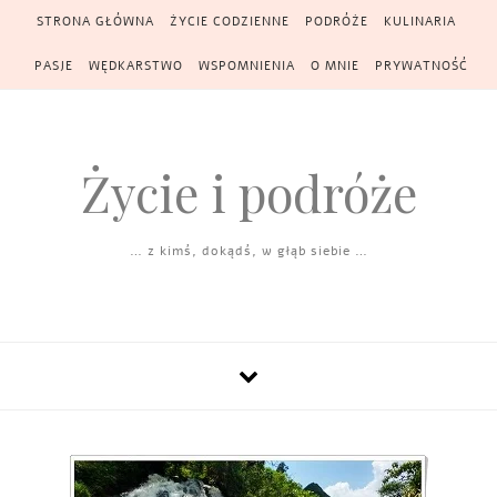
Skip to content
STRONA GŁÓWNA
ŻYCIE CODZIENNE
PODRÓŻE
KULINARIA
PASJE
WĘDKARSTWO
WSPOMNIENIA
O MNIE
PRYWATNOŚĆ
Życie i podróże
… z kimś, dokądś, w głąb siebie …