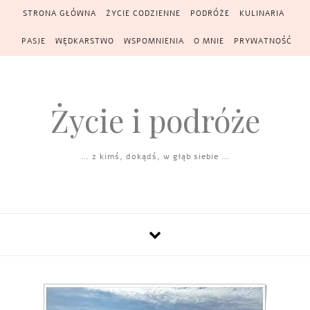
Skip to content
STRONA GŁÓWNA
ŻYCIE CODZIENNE
PODRÓŻE
KULINARIA
PASJE
WĘDKARSTWO
WSPOMNIENIA
O MNIE
PRYWATNOŚĆ
Życie i podróże
… z kimś, dokądś, w głąb siebie …