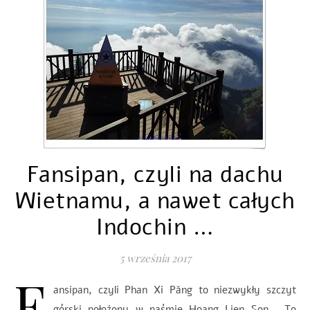
Fansipan, czyli na dachu
Wietnamu, a nawet całych
Indochin …
5 września 2017
F
ansipan, czyli Phan Xi Păng to niezwykły szczyt
górski położony w paśmie Hoang Lien Son. To