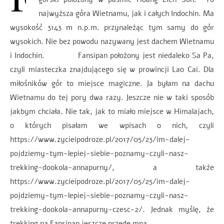
najwyższa góra Wietnamu, jak i całych Indochin. Ma
wysokość 3143 m n.p.m. przynależąc tym samy do gór
wysokich. Nie bez powodu nazywany jest dachem Wietnamu
i Indochin. Fansipan położony jest niedaleko Sa Pa,
czyli miasteczka znajdującego się w prowincji Lao Cai. Dla
miłośników gór to miejsce magiczne. Ja byłam na dachu
Wietnamu do tej pory dwa razy. Jeszcze nie w taki sposób
jakbym chciała. Nie tak, jak to miało miejsce w Himalajach,
o których pisałam we wpisach o nich, czyli
https://www.zycieipodroze.pl/2017/05/23/im-dalej-
pojdziemy-tym-lepiej-siebie-poznamy-czyli-nasz-
trekking-dookola-annapurny/, a także
https://www.zycieipodroze.pl/2017/05/25/im-dalej-
pojdziemy-tym-lepiej-siebie-poznamy-czyli-nasz-
trekking-dookola-annapurny-czesc-2/. Jednak myślę, że
trekking na Fansipan jeszcze przede mną. …