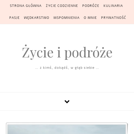
Skip to content
STRONA GŁÓWNA
ŻYCIE CODZIENNE
PODRÓŻE
KULINARIA
PASJE
WĘDKARSTWO
WSPOMNIENIA
O MNIE
PRYWATNOŚĆ
Życie i podróże
… z kimś, dokądś, w głąb siebie …