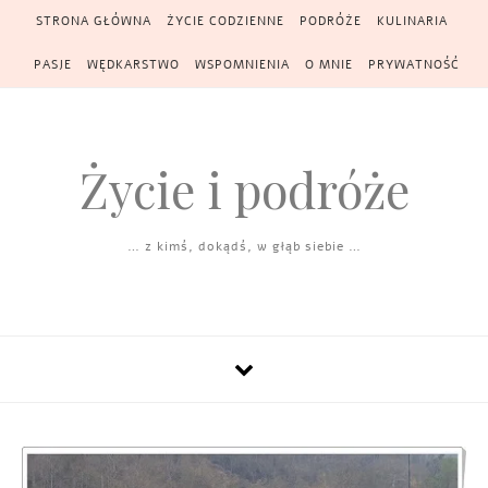
Skip to content
STRONA GŁÓWNA
ŻYCIE CODZIENNE
PODRÓŻE
KULINARIA
PASJE
WĘDKARSTWO
WSPOMNIENIA
O MNIE
PRYWATNOŚĆ
Życie i podróże
… z kimś, dokądś, w głąb siebie …