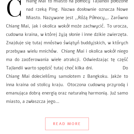
C
hiang Mai to miasto na północy Tajlandii położone
nad rzeką Ping. Nazwa dosłownie oznacza Nowe
Miasto. Nazywane jest ,,Różą Północy,,. Zarówno
Chiang Mai, jak i okolica wokół może zachwycić. To urocza,
cudowna kraina, w której żyją słonie i inne dzikie zwierzęta.
Znajduje się tutaj mnóstwo świątyń buddyjskich, w których
przebywa wielu mnichów. Chiang Mai i okolica wokół niego
ma do zaoferowania wiele atrakcji. Odwiedzając tę część
Tajlandii warto spędzić tutaj choć kilka dni. Do
Chiang Mai dolecieliśmy samolotem z Bangkoku. Jakże to
inna kraina od stolicy kraju. Otoczona cudowną przyrodą i
emanująca dobrą energią oraz naturalną harmonią. Już samo
miasto, a zwłaszcza jego…
READ MORE