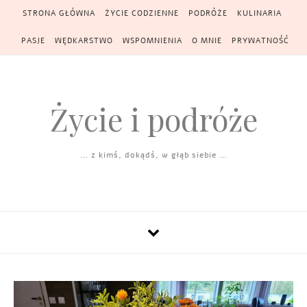
Skip to content
STRONA GŁÓWNA
ŻYCIE CODZIENNE
PODRÓŻE
KULINARIA
PASJE
WĘDKARSTWO
WSPOMNIENIA
O MNIE
PRYWATNOŚĆ
Życie i podróże
… z kimś, dokądś, w głąb siebie …