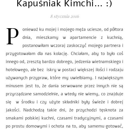
Kapuśniak Kimchi… :)
8 stycznia 2016
P
onieważ ku mojej i mojego męża uciesze, od półtora
dnia, mieszkamy w apartamencie z kuchnią,
postanowiłam wczoraj zaskoczyć mojego partnera i
przygotowałam dla nas kolację. Chciałam, aby to było coś
innego od, zresztą bardzo dobrego, jedzenia wietnamskiego i
hotelowego, ale bez iskry w postaci większej ilości i rodzaju
używanych przypraw, które my uwielbiamy. I największym
minusem jest to, że dania serwowane przez innych nie są
przyrządzane samodzielnie, a wtedy nie wiemy, co znajduje
się w środku i czy użyte składniki były świeże i dobrej
jakości. Nadchodzą takie dni, że przychodzi tęsknota za
smakami polskiej kuchni, czasami tradycyjnymi, a czasami
po prostu domowymi i ochota na to, aby samemu gotować,