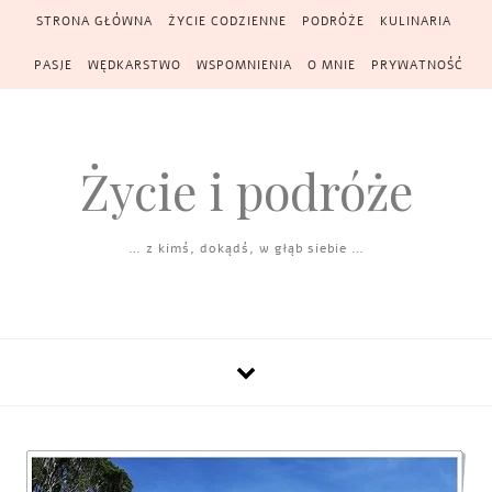
Skip to content
STRONA GŁÓWNA
ŻYCIE CODZIENNE
PODRÓŻE
KULINARIA
PASJE
WĘDKARSTWO
WSPOMNIENIA
O MNIE
PRYWATNOŚĆ
Życie i podróże
… z kimś, dokądś, w głąb siebie …