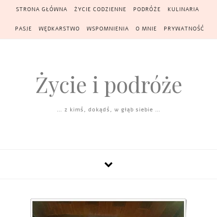
Skip to content
STRONA GŁÓWNA
ŻYCIE CODZIENNE
PODRÓŻE
KULINARIA
PASJE
WĘDKARSTWO
WSPOMNIENIA
O MNIE
PRYWATNOŚĆ
Życie i podróże
… z kimś, dokądś, w głąb siebie …