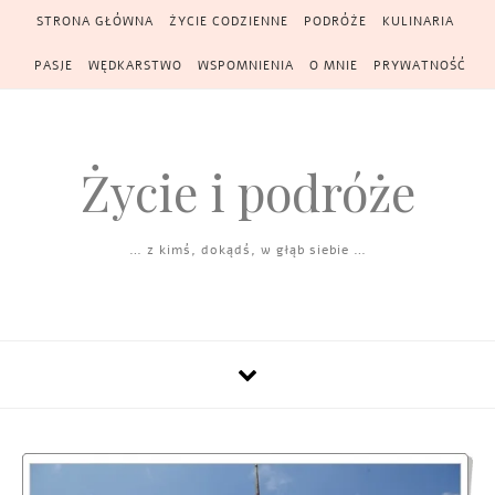
Skip to content
STRONA GŁÓWNA
ŻYCIE CODZIENNE
PODRÓŻE
KULINARIA
PASJE
WĘDKARSTWO
WSPOMNIENIA
O MNIE
PRYWATNOŚĆ
Życie i podróże
… z kimś, dokądś, w głąb siebie …