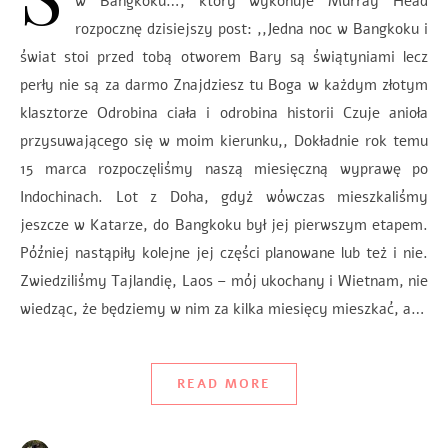
w Bangkoku…, który wykonuje Murray Head
rozpocznę dzisiejszy post: ,,Jedna noc w Bangkoku i
świat stoi przed tobą otworem Bary są świątyniami lecz
perły nie są za darmo Znajdziesz tu Boga w każdym złotym
klasztorze Odrobina ciała i odrobina historii Czuje anioła
przysuwającego się w moim kierunku,, Dokładnie rok temu
15 marca rozpoczęliśmy naszą miesięczną wyprawę po
Indochinach. Lot z Doha, gdyż wówczas mieszkaliśmy
jeszcze w Katarze, do Bangkoku był jej pierwszym etapem.
Później nastąpiły kolejne jej części planowane lub też i nie.
Zwiedziliśmy Tajlandię, Laos – mój ukochany i Wietnam, nie
wiedząc, że będziemy w nim za kilka miesięcy mieszkać, a…
READ MORE