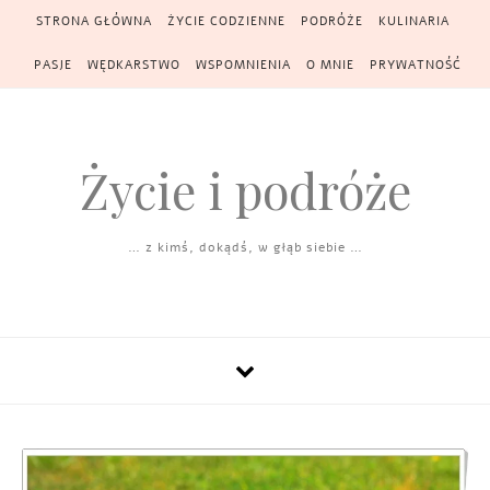
Skip to content
STRONA GŁÓWNA
ŻYCIE CODZIENNE
PODRÓŻE
KULINARIA
PASJE
WĘDKARSTWO
WSPOMNIENIA
O MNIE
PRYWATNOŚĆ
Życie i podróże
… z kimś, dokądś, w głąb siebie …