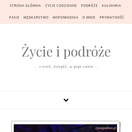
Skip to content
STRONA GŁÓWNA
ŻYCIE CODZIENNE
PODRÓŻE
KULINARIA
PASJE
WĘDKARSTWO
WSPOMNIENIA
O MNIE
PRYWATNOŚĆ
Życie i podróże
… z kimś, dokądś, w głąb siebie …