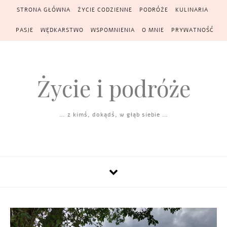
Skip to content
STRONA GŁÓWNA
ŻYCIE CODZIENNE
PODRÓŻE
KULINARIA
PASJE
WĘDKARSTWO
WSPOMNIENIA
O MNIE
PRYWATNOŚĆ
Życie i podróże
… z kimś, dokądś, w głąb siebie …