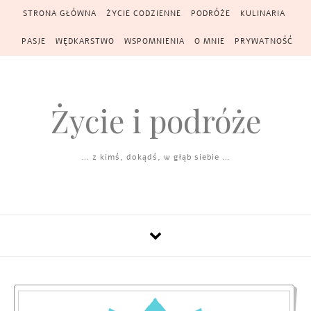
Skip to content
STRONA GŁÓWNA
ŻYCIE CODZIENNE
PODRÓŻE
KULINARIA
PASJE
WĘDKARSTWO
WSPOMNIENIA
O MNIE
PRYWATNOŚĆ
Życie i podróże
… z kimś, dokądś, w głąb siebie …