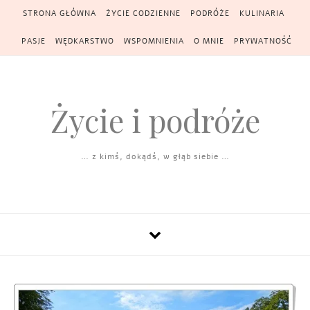
Skip to content
STRONA GŁÓWNA
ŻYCIE CODZIENNE
PODRÓŻE
KULINARIA
PASJE
WĘDKARSTWO
WSPOMNIENIA
O MNIE
PRYWATNOŚĆ
Życie i podróże
… z kimś, dokądś, w głąb siebie …