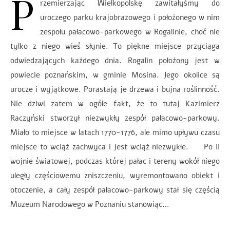
P
rzemierzając Wielkopolskę zawitałyśmy do
uroczego parku krajobrazowego i położonego w nim
zespołu pałacowo-parkowego w Rogalinie, choć nie
tylko z niego wieś słynie. To piękne miejsce przyciąga
odwiedzających każdego dnia. Rogalin położony jest w
powiecie poznańskim, w gminie Mosina. Jego okolice są
urocze i wyjątkowe. Porastają je drzewa i bujna roślinność.
Nie dziwi zatem w ogóle fakt, że to tutaj Kazimierz
Raczyński stworzył niezwykły zespół pałacowo-parkowy.
Miało to miejsce w latach 1770-1776, ale mimo upływu czasu
miejsce to wciąż zachwyca i jest wciąż niezwykłe. Po II
wojnie światowej, podczas której pałac i tereny wokół niego
uległy częściowemu zniszczeniu, wyremontowano obiekt i
otoczenie, a cały zespół pałacowo-parkowy stał się częścią
Muzeum Narodowego w Poznaniu stanowiąc…