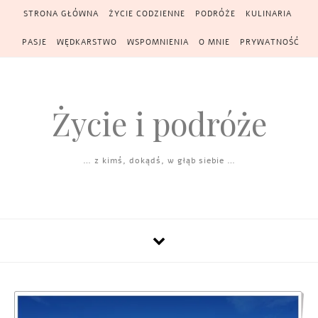
Skip to content
STRONA GŁÓWNA
ŻYCIE CODZIENNE
PODRÓŻE
KULINARIA
PASJE
WĘDKARSTWO
WSPOMNIENIA
O MNIE
PRYWATNOŚĆ
Życie i podróże
… z kimś, dokądś, w głąb siebie …