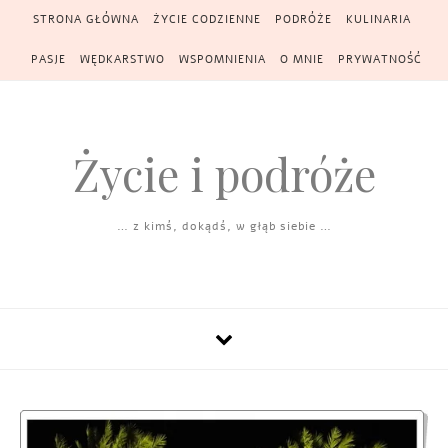
Skip to content
STRONA GŁÓWNA
ŻYCIE CODZIENNE
PODRÓŻE
KULINARIA
PASJE
WĘDKARSTWO
WSPOMNIENIA
O MNIE
PRYWATNOŚĆ
Życie i podróże
… z kimś, dokądś, w głąb siebie …