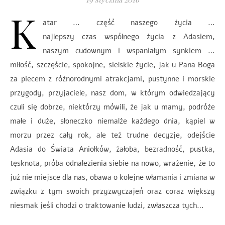
K
atar … część naszego życia …
najlepszy czas wspólnego życia z Adasiem,
naszym cudownym i wspaniałym synkiem …
miłość, szczęście, spokojne, sielskie życie, jak u Pana Boga
za piecem z różnorodnymi atrakcjami, pustynne i morskie
przygody, przyjaciele, nasz dom, w którym odwiedzający
czuli się dobrze, niektórzy mówili, że jak u mamy, podróże
małe i duże, słoneczko niemalże każdego dnia, kąpiel w
morzu przez cały rok, ale też trudne decyzje, odejście
Adasia do Świata Aniołków, żałoba, bezradność, pustka,
tęsknota, próba odnalezienia siebie na nowo, wrażenie, że to
już nie miejsce dla nas, obawa o kolejne włamania i zmiana w
związku z tym swoich przyzwyczajeń oraz coraz większy
niesmak jeśli chodzi o traktowanie ludzi, zwłaszcza tych…