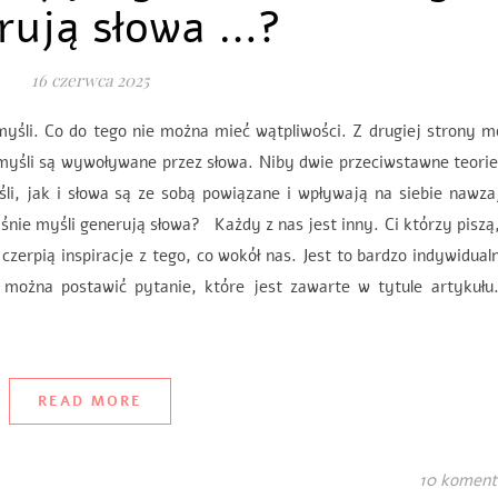
rują słowa …?
16 czerwca 2025
yśli. Co do tego nie można mieć wątpliwości. Z drugiej strony 
myśli są wywoływane przez słowa. Niby dwie przeciwstawne teorie
li, jak i słowa są ze sobą powiązane i wpływają na siebie nawz
śnie myśli generują słowa? Każdy z nas jest inny. Ci którzy piszą
zerpią inspiracje z tego, co wokół nas. Jest to bardzo indywidual
j można postawić pytanie, które jest zawarte w tytule artykuł
READ MORE
10 koment