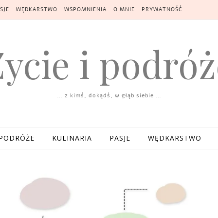
SJE
WĘDKARSTWO
WSPOMNIENIA
O MNIE
PRYWATNOŚĆ
Życie i podróż
… z kimś, dokądś, w głąb siebie …
PODRÓŻE
KULINARIA
PASJE
WĘDKARSTWO