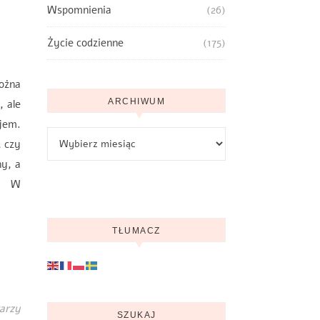
Wspomnienia
(26)
Życie codzienne
(175)
można
ARCHIWUM
, ale
ajem.
Archiwum
, czy
ny, a
u. W
TŁUMACZ
arzy
SZUKAJ