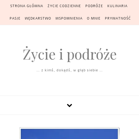
Skip to content
STRONA GŁÓWNA
ŻYCIE CODZIENNE
PODRÓŻE
KULINARIA
PASJE
WĘDKARSTWO
WSPOMNIENIA
O MNIE
PRYWATNOŚĆ
Życie i podróże
… z kimś, dokądś, w głąb siebie …