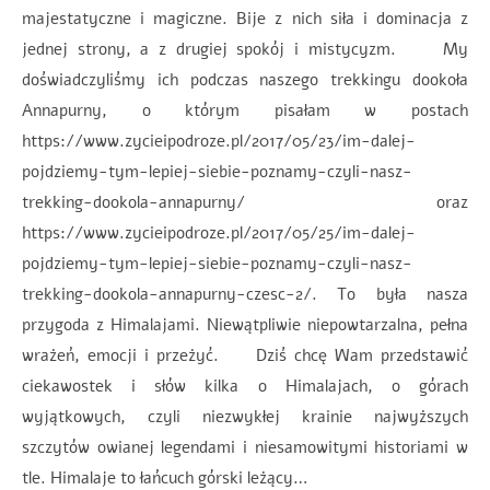
majestatyczne i magiczne. Bije z nich siła i dominacja z
jednej strony, a z drugiej spokój i mistycyzm. My
doświadczyliśmy ich podczas naszego trekkingu dookoła
Annapurny, o którym pisałam w postach
https://www.zycieipodroze.pl/2017/05/23/im-dalej-
pojdziemy-tym-lepiej-siebie-poznamy-czyli-nasz-
trekking-dookola-annapurny/ oraz
https://www.zycieipodroze.pl/2017/05/25/im-dalej-
pojdziemy-tym-lepiej-siebie-poznamy-czyli-nasz-
trekking-dookola-annapurny-czesc-2/. To była nasza
przygoda z Himalajami. Niewątpliwie niepowtarzalna, pełna
wrażeń, emocji i przeżyć. Dziś chcę Wam przedstawić
ciekawostek i słów kilka o Himalajach, o górach
wyjątkowych, czyli niezwykłej krainie najwyższych
szczytów owianej legendami i niesamowitymi historiami w
tle. Himalaje to łańcuch górski leżący…