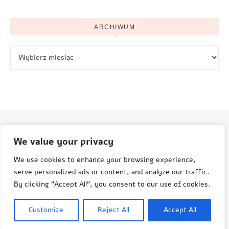
ARCHIWUM
Archiwum
We value your privacy
© Aneta Grenda Życie i podróże
We use cookies to enhance your browsing experience,
serve personalized ads or content, and analyze our traffic.
By clicking "Accept All", you consent to our use of cookies.
© Aneta Grenda, Życie i Podróże, 2015-2025
Customize
Reject All
Accept All
Savona Theme by
Optima Themes