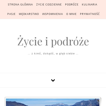
Skip to content
STRONA GŁÓWNA
ŻYCIE CODZIENNE
PODRÓŻE
KULINARIA
PASJE
WĘDKARSTWO
WSPOMNIENIA
O MNIE
PRYWATNOŚĆ
Życie i podróże
… z kimś, dokądś, w głąb siebie …