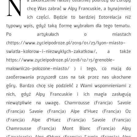
N
chcę Was zabrać w Alpy Francuskie, a bynajmniej
ich części. Będzie to bardziej fotorelacja niż
typowy wpis, gdyż taką formę wybrałam dla tego tematu.
Po artykułach o miastach
(https://www.zycieipodroze.pl/2019/01/23/lyon-miasto-
swiatla-kolorow-i-niezwyklych-zakatkow/, a także
https://www.zycieipodroze.pl/2018/12/15/grenoble-
malowniczo-polozone-miasto/ ) i tego, co mają do
zaoferowania przyszedł czas na tak przez nas ukochane
góry. Bardzo chcę się podzielić z Wami wspomnieniami z
nich, gdyż Alpy Francuskie i ich magia zasługują
niewątpliwie na uwagę. Chamrousse (Francja) Savoie
(Francja) Savoie (Francja) Alpe d’Huez (Francja) Oz
(Francja) Alpe d’Huez (Francja) Savoie (Francja)
Chamrousse (Francja) Mont Blanc (Francja) Alpy
(Szwajcaria) Alpe d’Huez (Francja) Savoie (Francja) Alpe